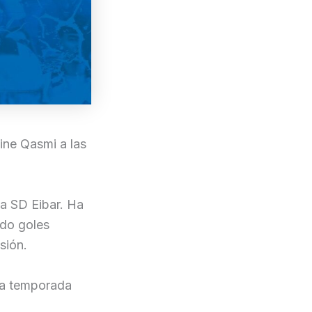
ine Qasmi a las
la SD Eibar. Ha
ado goles
sión.
 la temporada