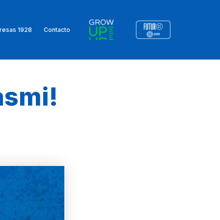
resas 1928
Contacto
asmi!