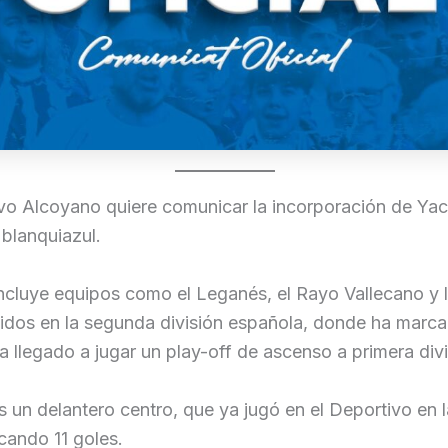
vo Alcoyano quiere comunicar la incorporación de Yac
 blanquiazul.
incluye equipos como el Leganés, el Rayo Vallecano y 
tidos en la segunda división española, donde ha marc
a llegado a jugar un play-off de ascenso a primera divi
 un delantero centro, que ya jugó en el Deportivo en
cando 11 goles.