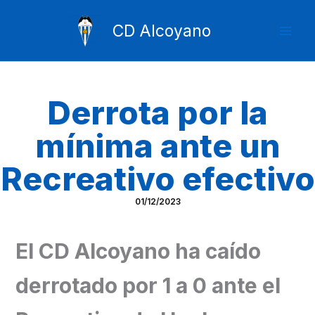
Ir
Mai
al
CD Alcoyano
Men
contenido
Derrota por la
mínima ante un
Recreativo efectivo
01/12/2023
El CD Alcoyano ha caído
derrotado por 1 a 0 ante el