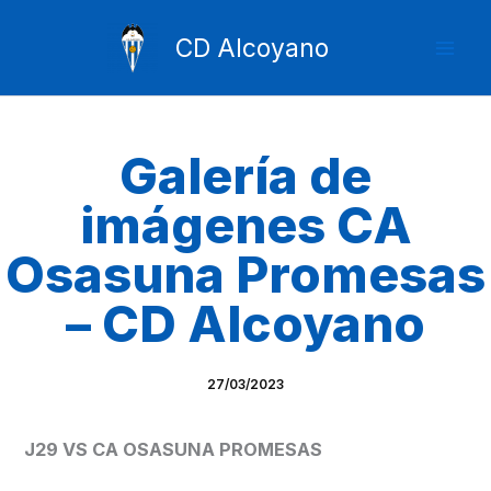
Ir
Mai
al
CD Alcoyano
Men
contenido
Galería de
imágenes CA
Osasuna Promesas
– CD Alcoyano
27/03/2023
J29 VS CA OSASUNA PROMESAS