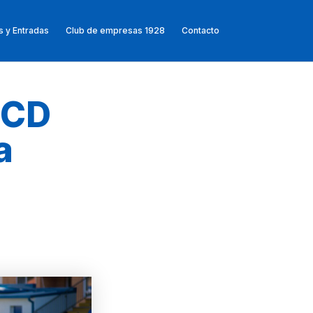
 y Entradas
Club de empresas 1928
Contacto
 CD
a