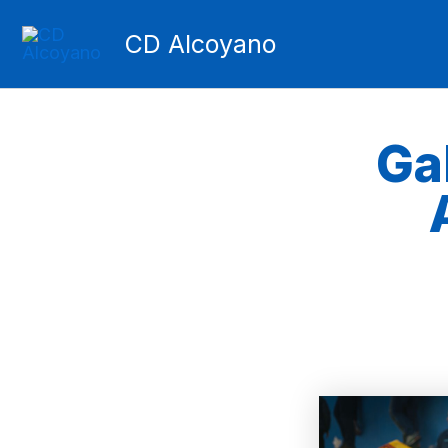
Ir
CD Alcoyano
al
contenido
Ga