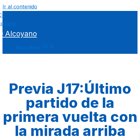
Ir al contenido
D Alcoyano
Main Menu
Previa J17:Último
partido de la
primera vuelta con
la mirada arriba